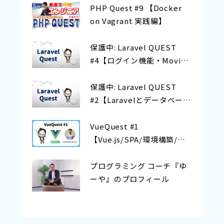
PHP Quest #9 【Docker
on Vagrant 実践編】
保護中: Laravel QUEST
#4【ログイン機能・Movie
登録機能の実装】
保護中: Laravel QUEST
#2【Laravelとデータベース
を繋ぐ方法〜モデルの構
築】
VueQuest #1
【Vue.js/SPA/環境構築/双
方向データバインディング
とは？】
プログラミング コーチ『ゆ
ーや』のプロフィール