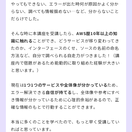
やってもできない、エラーが出た時何が原因かよく分か
らない、調べても情報掴めない…など、分からないこと
だらけでした。
そんな時に本講座を受講したら、
AWS歴10年以上の知
識に触れる
ことができ、どうサービスが移り変わってき
たのか、インターフェースのくせ、ソースの名前の命名
方法など、自分で調べられる自走力がつきました！（講
座内で宿題があるため能動的に取り組めた経験が大きい
と思います。）
現在は
1つ1つのサービスや全体像が分かっている
ため、
エラー解決できる
自信が持てる
し、全体像や参考にすべ
き情報が分かっているために心理的余裕があるので、正
確な情報のもとで行動することができます。
本当に多くのことを学べたので、もっと早く受講してい
ればと思っています。