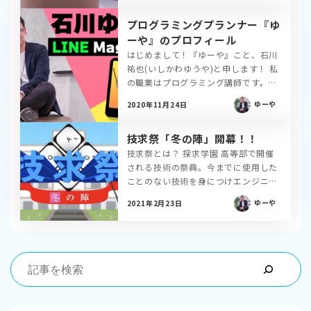
月 科学の甲子園の全国大会に出場
プログラミングプランナー『ゆ
2015年8月 物理オリンピック日本大
会に出場 2016年4月 […]
ーや』のプロフィール
はじめまして！『ゆーや』こと、石川
祐也(いしかわゆうや)と申します！ 私
の職業はプログラミング講師です。主
な活動として、スキルアップ教材
ゆーや
2020年11月24日
「PHPHacks」や共同開発講座の運営
などをしており、累計指導実績はあり
技求祭「冬の陣」開幕！！
がたいことに150名を超えています。
大学4年次の2019年に、教育事 […]
技求祭とは？ 探求学園 高等部で開催
される技術の祭典。今までに使用した
ことのない技術を身につけエンジニア
として更に一歩上のレベルを目指して
ゆーや
2021年2月23日
いきましょう✨ ＊探求学園 高等部は
完全招待制&審査制のプログラミング
コミュニティです。 参加希望の方は
お近くの探求学園生までご連絡く […]