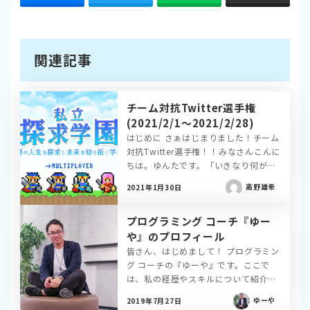
関連記事
チーム対抗Twitter選手権
(2021/2/1〜2021/2/28)
はじめに さぁはじまりました！チーム
対抗Twitter選手権！！みなさんこんに
ちは。ゆんたです。「いきなり何が始
まったんだ？？」と思っている方が大
高野雄希
2021年1月30日
半かと思いますが、私立探求学園でチ
ーム対抗のTwitter選手権を開催したい
プログラミング コーチ『ゆー
と思います。「Twitterなんて全然やっ
てないよ」とか「 […]
や』のプロフィール
皆さん、はじめまして！ プログラミン
グ コーチの『ゆーや』です。ここで
は、私の経歴やスキルについて紹介し
ていきたいと思います！ 略歴 1997年
ゆーや
2019年7月27日
7月 福島県で生まれる。 2015年3