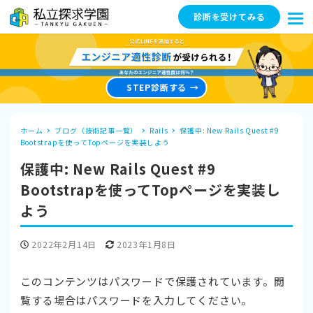
診断を受けてみる
STEP診断する
ホーム
ブログ（技術記事一覧）
Rails
保護中: New Rails Quest #9
Bootstrapを使ってTopページを実装しよう
保護中: New Rails Quest #9
Bootstrapを使ってTopページを実装し
よう
投稿日
更新日
2022年2月14日
2023年1月8日
このコンテンツはパスワードで保護されています。閲
覧する場合はパスワードを入力してください。