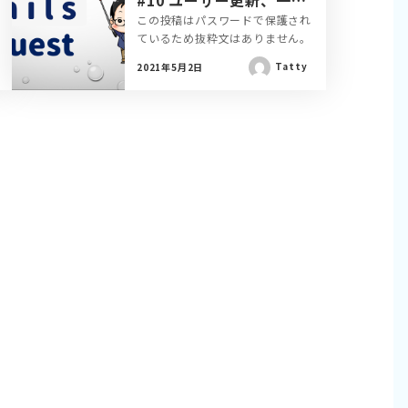
#10 ユーザー更新、一
覧、消去機能の実装
この投稿はパスワードで保護され
ているため抜粋文はありません。
Tatty
2021年5月2日