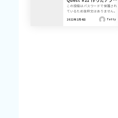
Quest #21 作ったアプリ
を公開しよう【Heroku
この投稿はパスワードで保護され
ているため抜粋文はありません。
編】
Tatty
2022年2月4日