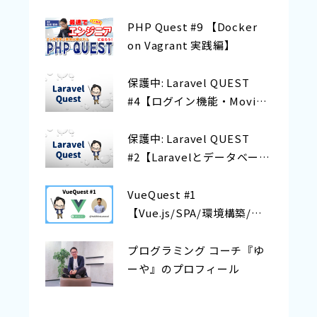
PHP Quest #9 【Docker
on Vagrant 実践編】
保護中: Laravel QUEST
#4【ログイン機能・Movie
登録機能の実装】
保護中: Laravel QUEST
#2【Laravelとデータベース
を繋ぐ方法〜モデルの構
築】
VueQuest #1
【Vue.js/SPA/環境構築/双
方向データバインディング
とは？】
プログラミング コーチ『ゆ
ーや』のプロフィール